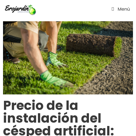
Saltar
Menú
al
contenido
Precio de la
instalación del
césped artificial: