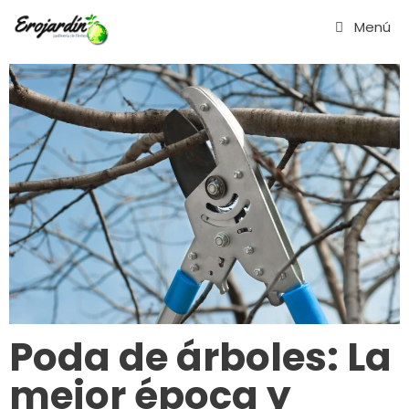
Saltar
Menú
al
contenido
Poda de árboles: La
mejor época y