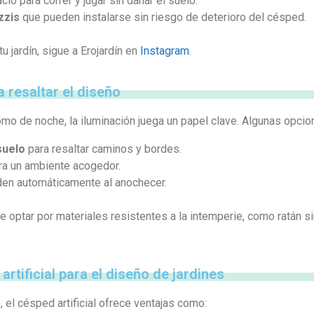
io para correr y jugar sin dañar el suelo.
zzis
que pueden instalarse sin riesgo de deterioro del césped.
 jardín, sigue a Erojardín en
Instagram
.
a resaltar el diseño
como de noche, la iluminación juega un papel clave. Algunas opcio
suelo
para resaltar caminos y bordes.
a un ambiente acogedor.
en automáticamente al anochecer.
e optar por materiales resistentes a la intemperie, como ratán 
artificial para el diseño de jardines
 el césped artificial ofrece ventajas como: