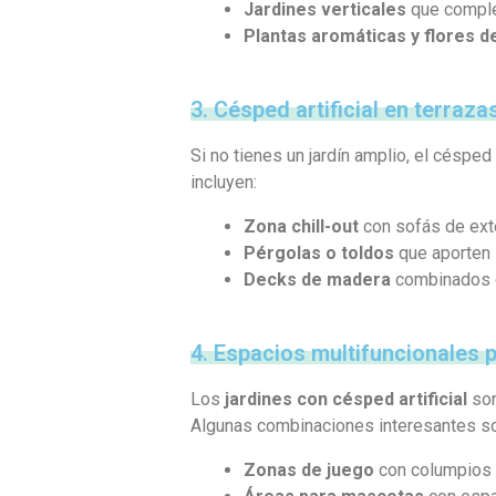
Jardines verticales
que complem
Plantas aromáticas y flores 
3. Césped artificial en terraza
Si no tienes un jardín amplio, el césped
incluyen:
Zona chill-out
con sofás de exter
Pérgolas o toldos
que aporten 
Decks de madera
combinados co
4. Espacios multifuncionales 
Los
jardines con césped artificial
son
Algunas combinaciones interesantes s
Zonas de juego
con columpios o