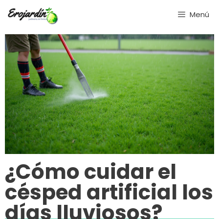
Saltar
Menú
al
contenido
¿Cómo cuidar el
césped artificial los
días lluviosos?