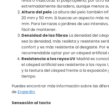
niños o mascotas. El polipropileno, por otro 
extremadamente duradero, aunque menos sua
Altura del pelo
La altura del pelo también inf
20 mm y 50 mm. Si buscas un aspecto más natu
mm. Para terrazas o jardines de uso intensiv
fácil de mantener.
Densidad de las fibras
La densidad del céspe
sea la densidad, más realista y resistente s
confort y es más resistente al desgaste. Por 
recomendable optar por un césped artificial 
Resistencia a los rayos UV
Madrid es conocid
el césped artificial sea resistente a los ray
y la textura del césped frente a la exposición
tiempo.
Puedes encontrar más información sobre las diferen
de
Erojardín
.
Sensación al tacto