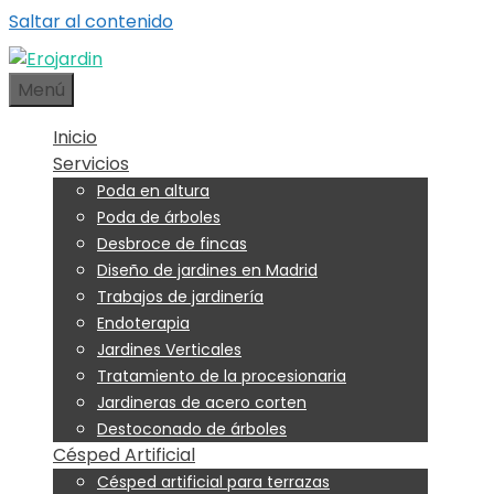
Saltar al contenido
Menú
Inicio
Servicios
Poda en altura
Poda de árboles
Desbroce de fincas
Diseño de jardines en Madrid
Trabajos de jardinería
Endoterapia
Jardines Verticales
Tratamiento de la procesionaria
Jardineras de acero corten
Destoconado de árboles
Césped Artificial
Césped artificial para terrazas