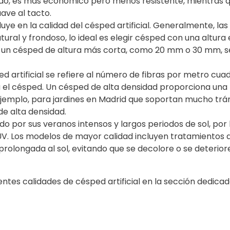
lado, es más económico pero menos resistente, mientras q
ve al tacto.
luye en la calidad del césped artificial. Generalmente, las
ral y frondoso, lo ideal es elegir césped con una altura
o, un césped de altura más corta, como 20 mm o 30 mm, 
d artificial se refiere al número de fibras por metro cu
erá el césped. Un césped de alta densidad proporciona un
ejemplo, para jardines en Madrid que soportan mucho trán
de alta densidad.
o por sus veranos intensos y largos periodos de sol, por 
os UV. Los modelos de mayor calidad incluyen tratamientos 
 prolongada al sol, evitando que se decolore o se deterior
tes calidades de césped artificial en la sección dedicada