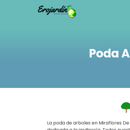
Saltar
al
contenido
Poda A
La poda de arboles en Miraflores D
dedicada a la jardinería. Todos nues