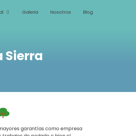
al
Galeria
Nosotros
Blog
 Sierra
as mayores garantías como empresa
s trabajos de podado o bien el