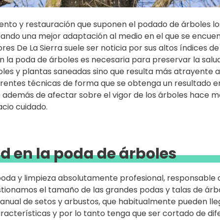
ento y restauración que suponen el podado de árboles lo
grando una mejor adaptación al medio en el que se encuent
ores De La Sierra suele ser noticia por sus altos índices d
ón la poda de árboles es necesaria para preservar la salud
les y plantas saneadas sino que resulta más atrayente a 
ferentes técnicas de forma que se obtenga un resultado e
e además de afectar sobre el vigor de los árboles hace má
cio cuidado.
ad en la poda de árboles
oda y limpieza absolutamente profesional, responsable de
stionamos el tamaño de las grandes podas y talas de árbo
 manual de setos y arbustos, que habitualmente pueden ll
racterísticas y por lo tanto tenga que ser cortado de di