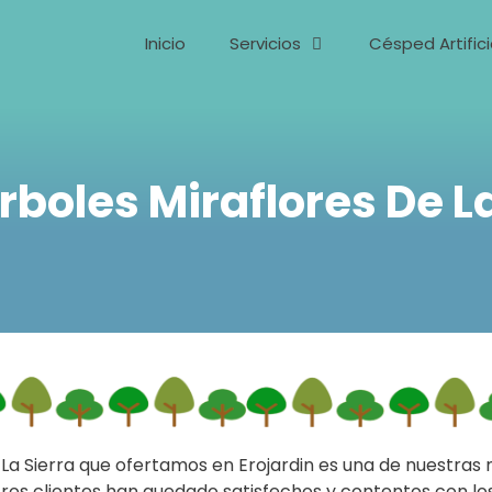
Inicio
Servicios
Césped Artifici
rboles Miraflores De La
e La Sierra que ofertamos en Erojardin es una de nuestr
tros clientes han quedado satisfechos y contentos con lo