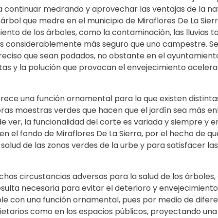
a continuar medrando y aprovechar las ventajas de la na
 árbol que medre en el municipio de Miraflores De La Sie
to de los árboles, como la contaminación, las lluvias to
es considerablemente más seguro que uno campestre. Se 
preciso que sean podados, no obstante en el ayuntamiento 
as y la polución que provocan el envejecimiento acelera
frece una función ornamental para la que existen distinta
obras maestras verdes que hacen que el jardín sea más ent
e ver, la funcionalidad del corte es variada y siempre y
n el fondo de Miraflores De La Sierra, por el hecho de q
salud de las zonas verdes de la urbe y para satisfacer las
uchas circustancias adversas para la salud de los árboles
sulta necesaria para evitar el deterioro y envejecimiento
ple con una función ornamental, pues por medio de difer
pietarios como en los espacios públicos, proyectando una