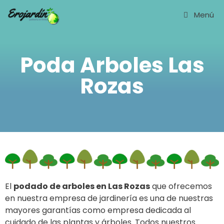
Saltar
Menú
al
contenido
Poda Arboles Las
Rozas
El
podado de arboles en Las Rozas
que ofrecemos
en nuestra empresa de jardinería es una de nuestras
mayores garantías como empresa dedicada al
cuidado de las plantas y árboles. Todos nuestros